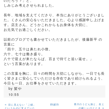
のだろう？」と、
しみじみ考えさせられました。
長年、地域を支えてくださり、本当にありがとうございまし
た。くさんの安心をいただきました。心より感謝申し上げま
す。店主さん、どうかこれからもお身体を大切に、
お元気でお過ごしください。
以前のブログでも書かせていただきましたが、後藤新平 の
言葉に
「四十、五十は鼻たれ小僧。
六十、七十は働き盛り。
八十で迎えが来たならば、百まで待てと追い返せ。」
という言葉があります。
この言葉を胸に、日々の時間を大切にしながら、一日でも長
く皆さまに安心していただける存在であり続けられるよう、
今日も一日、お仕事をさせていただきます。
by
髪や
10:55
«
main
香川のうどん旅と、友と
目に見えない「ご縁」
»
というものに支えていた
の嬉しいひととき