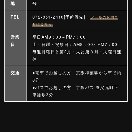
地
号
TEL
072-851-2410[予約優先]
メールのお問合
せはこちら
営業
平日AM9：00～PM7：00
日
土・日曜・祝祭日：AM8：00～PM7：00
毎週月曜日と第2月・火と第３月・火曜日連
休
交通
●電車でお越しの方 京阪樟葉駅から車で約
8分
●バスでお越しの方 京阪バス 養父元町下
車徒歩3分