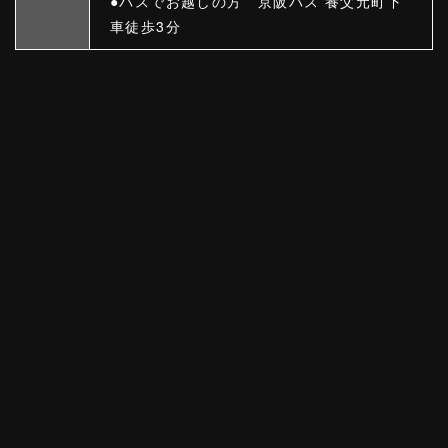
●バスでお越しの方 京阪バス 養父元町下
車徒歩3分