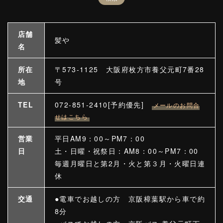
店舗
髪や
名
所在
〒573-1125 大阪府枚方市養父元町7番28
地
号
TEL
072-851-2410[予約優先]
メールのお問合
せはこちら
営業
平日AM9：00～PM7：00
日
土・日曜・祝祭日：AM8：00～PM7：00
毎週月曜日と第2月・火と第３月・火曜日連
休
交通
●電車でお越しの方 京阪樟葉駅から車で約
8分