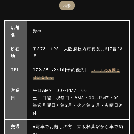
店舗
髪や
名
所在
〒573-1125 大阪府枚方市養父元町7番28
地
号
TEL
072-851-2410[予約優先]
メールのお問合
せはこちら
営業
平日AM9：00～PM7：00
日
土・日曜・祝祭日：AM8：00～PM7：00
毎週月曜日と第2月・火と第３月・火曜日連
休
交通
●電車でお越しの方 京阪樟葉駅から車で約
8分