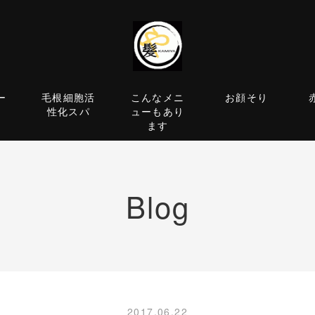
ー
毛根細胞活
こんなメニ
お顔そり
性化スパ
ューもあり
ます
Blog
2017.06.22