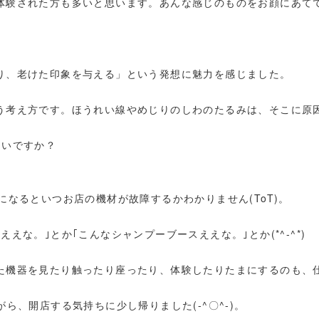
体験された方も多いと思います。あんな感じのものをお顔にあて
り、老けた印象を与える」という発想に魅力を感じました。
う考え方です。ほうれい線やめじりのしわのたるみは、そこに原
たいですか？
になるといつお店の機材が故障するかわかりません(ToT)。
えな。｣とか｢こんなシャンプーブースええな。｣とか(*^-^*)
た機器を見たり触ったり座ったり、体験したりたまにするのも、
ら、開店する気持ちに少し帰りました(-^〇^-)。