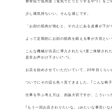
整骨院で低周波（電気でビリビリするやつ）をご
少し痛気持ちいい。そんな感じです。
「お顔の筋肉が弛むと、その上にある皮膚が下が
よって定期的にお顔の筋肉を鍛える事が大切とい
こんな機械が当店に導入されたら1度ご体験され
是非お声かけ下さい(^-^)。
お店を始めさせていただいていて、20年目くらい
ついでにその辺も色々見てきました。｢こんな椅子え
仕事を学ぶ考え方は、勿論大切ですが、こういっ
｢もう一回お店さわりたいな。｣みたいな事言いなが