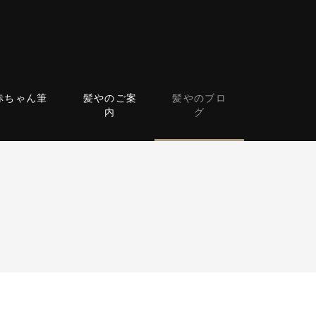
赤ちゃん筆
髪やのご案
髪やのブロ
内
グ