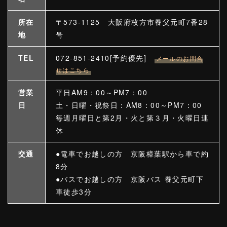
所在
〒573-1125 大阪府枚方市養父元町7番28
地
号
TEL
072-851-2410[予約優先]
メールのお問合
せはこちら
営業
平日AM9：00～PM7：00
日
土・日曜・祝祭日：AM8：00～PM7：00
毎週月曜日と第2月・火と第３月・火曜日連
休
交通
●電車でお越しの方 京阪樟葉駅から車で約
8分
●バスでお越しの方 京阪バス 養父元町下
車徒歩3分