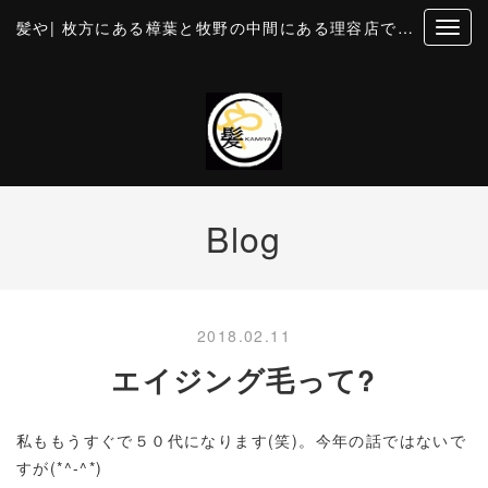
髪や| 枚方にある樟葉と牧野の中間にある理容店です。個室風の空間でカットとお顔そり・美容・理容
Blog
2018.02.11
エイジング毛って?
私ももうすぐで５０代になります(笑)。今年の話ではないで
すが(*^-^*)