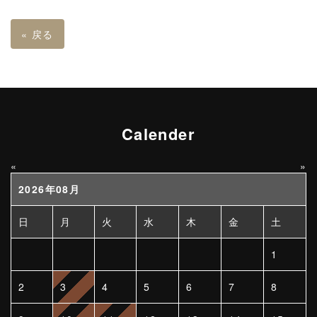
«
戻る
Calender
«
»
2026年08月
日
月
火
水
木
金
土
1
2
3
4
5
6
7
8