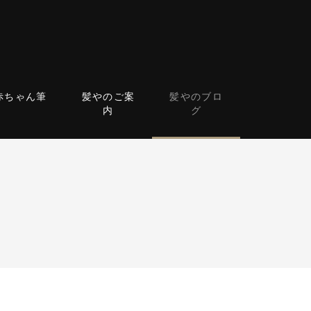
赤ちゃん筆
髪やのご案
髪やのブロ
内
グ