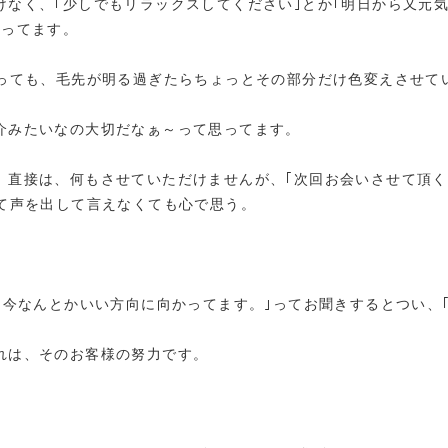
なく、｢少しでもリラックスしてください｣とか｢明日から又元気
思ってます。
さっても、毛先が明る過ぎたらちょっとその部分だけ色変えさせて
介みたいなの大切だなぁ～って思ってます。
。直接は、何もさせていただけませんが、｢次回お会いさせて頂く
って声を出して言えなくても心で思う。
｢今なんとかいい方向に向かってます。｣ってお聞きするとつい、
れは、そのお客様の努力です。