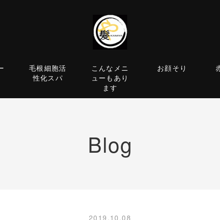
ー
毛根細胞活
こんなメニ
お顔そり
性化スパ
ューもあり
ます
Blog
2019.10.08