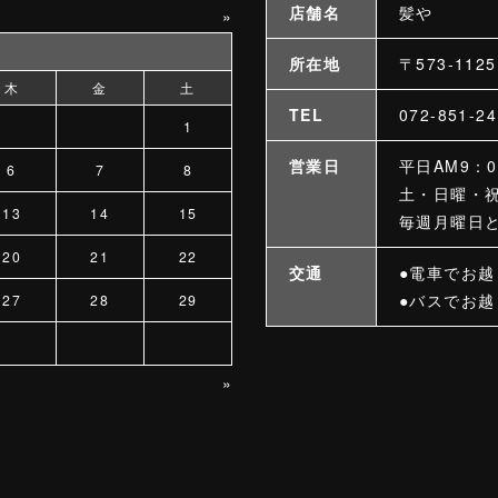
店舗名
髪や
»
所在地
〒573-11
木
金
土
TEL
072-851-
1
営業日
平日AM9：0
6
7
8
土・日曜・祝
13
14
15
毎週月曜日
20
21
22
交通
●電車でお
●バスでお越
27
28
29
»