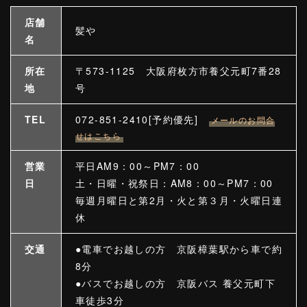
店舗
髪や
名
所在
〒573-1125 大阪府枚方市養父元町7番28
地
号
TEL
072-851-2410[予約優先]
メールのお問合
せはこちら
営業
平日AM9：00～PM7：00
日
土・日曜・祝祭日：AM8：00～PM7：00
毎週月曜日と第2月・火と第３月・火曜日連
休
交通
●電車でお越しの方 京阪樟葉駅から車で約
8分
●バスでお越しの方 京阪バス 養父元町下
車徒歩3分