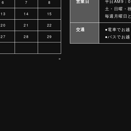
営業日
平日AM9：0
6
7
8
土・日曜・祝
13
14
15
毎週月曜日
20
21
22
交通
●電車でお
●バスでお越
27
28
29
»