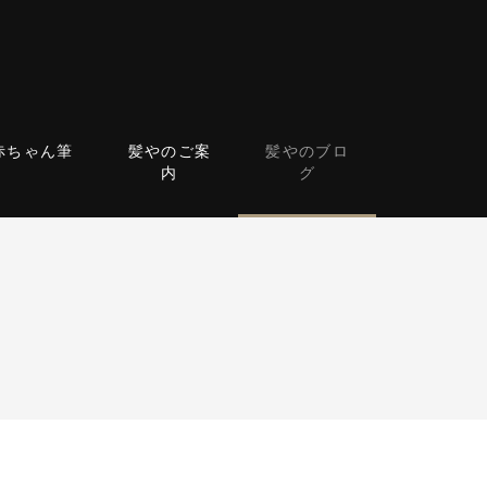
赤ちゃん筆
髪やのご案
髪やのブロ
内
グ