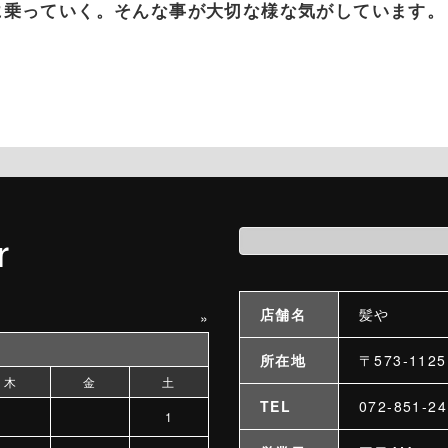
に乗っていく。そんな事が大切な様な気がしています。
r
店舗名
髪や
»
所在地
〒573-11
木
金
土
TEL
072-851-
1