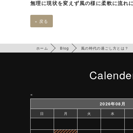
無理に現状を変えず風の様に柔軟に流れ
«
戻る
ホーム
Blog
風の時代の過ごし方とは？
Calende
«
2026年08月
日
月
火
水