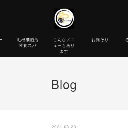
ー
毛根細胞活
こんなメニ
お顔そり
性化スパ
ューもあり
ます
Blog
2021.03.23