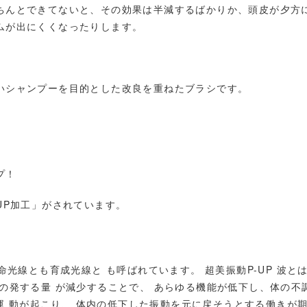
ちんとできてないと、その効果は半減するばかりか、頭皮が夕方
ムが出にくくなったりします。
いシャンプーを目的とした改良を重ねたブラシです。
プ！
UP加工」がされています。
命光線とも育成光線と も呼ばれています。 超美振動P-UP 波
の発する量 が減少することで、 あらゆる機能が低下し、体の不調
振運 動が起こり、 体内の低下した振動を元に戻そうとする働きが