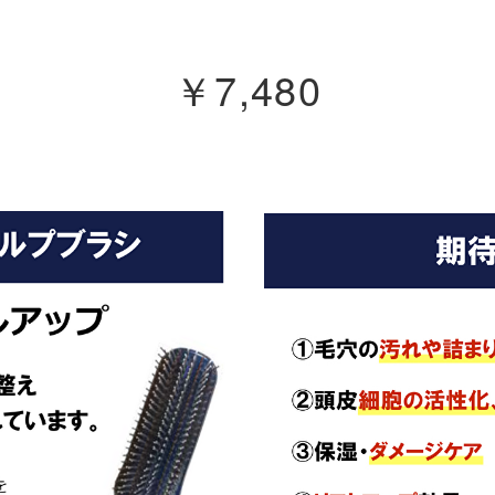
￥7,480