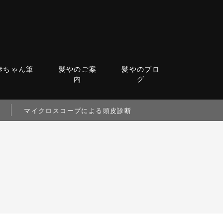
赤ちゃん筆
髪やのご案
髪やのブロ
内
グ
マイクロスコープによる頭皮診断