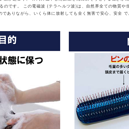
るのです。 この電磁波 (テラヘルツ波)は、自然界全ての物質や
ものでありながら、いくら体に放射しても全く無害で安心、安全 