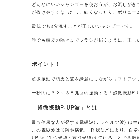
どんなにいいシャンプーを使おうが、お流しがき
が抜けやすくなったり、細くなったり、ボリュー
最低でも3分流すことが正しいシャンプーです。
誰でも頭皮の隅々までブラシが届くように、正し
ポイント！
超微振動で頭皮と髪を綺麗にしながらリフトアッ
一秒間に３２～３８兆回の振動する「超微振動P-
「超微振動P-UP波」とは
最も健康な人が発する電磁波(テラヘルツ波) は生
この電磁波は加齢や病気、 怪我などにより、自身
UP 波 (生命光線・育成光線)を受けることで共