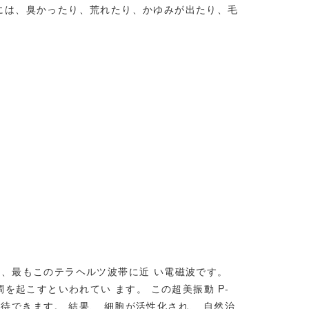
には、臭かったり、荒れたり、かゆみが出たり、毛
とは、最もこのテラヘルツ波帯に近 い電磁波です。
を起こすといわれてい ます。 この超美振動 P-
期待できます。 結果、 細胞が活性化され、 自然治