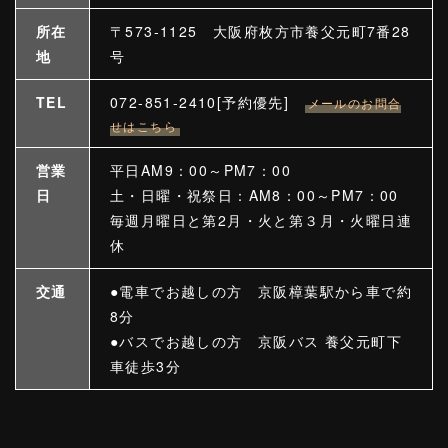
所在
〒573-1125 大阪府枚方市養父元町7番28
地
号
TEL
072-851-2410[予約優先]
メールのお問合
せはこちら
営業
平日AM9：00～PM7：00
日
土・日曜・祝祭日：AM8：00～PM7：00
毎週月曜日と第2月・火と第３月・火曜日連
休
交通
●電車でお越しの方 京阪樟葉駅から車で約
8分
●バスでお越しの方 京阪バス 養父元町下
車徒歩3分